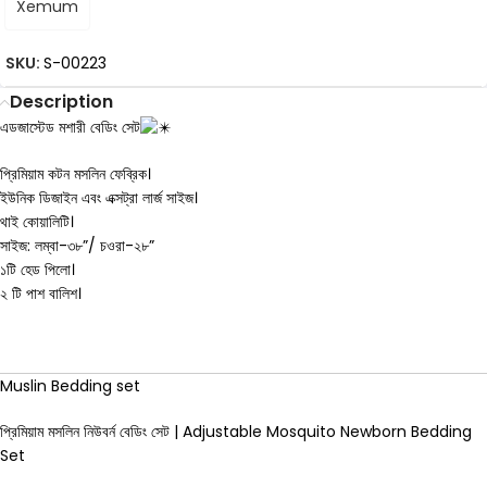
Xemum
SKU:
S-00223
Description
এডজাস্টেড মশারী বেডিং সেট
প্রিমিয়াম কটন মসলিন ফেব্রিক।
ইউনিক ডিজাইন এবং এক্সট্রা লার্জ সাইজ।
থাই কোয়ালিটি।
সাইজ: লম্বা-৩৮”/ চওরা-২৮”
১টি হেড পিলো।
২ টি পাশ বালিশ।
Muslin Bedding set
প্রিমিয়াম মসলিন নিউবর্ন বেডিং সেট | Adjustable Mosquito Newborn Bedding
Set