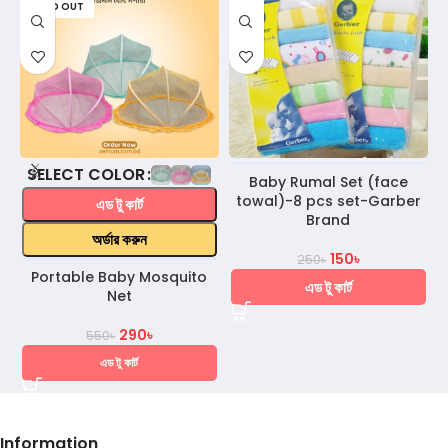
SOLD OUT
COLOR
Baby Rumal Set (face
towal)-8 pcs set-Garber
এড টু কার্ট
Brand
অর্ডার করুন
150
৳
250
৳
Portable Baby Mosquito
এড টু কার্ট
Net
290
৳
550
৳
এড টু কার্ট
Information