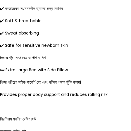
✔️ নবজাতকের সংবেদনশীল ত্বকের জন্য নিরাপদ
✔️ Soft & breathable
✔️ Sweat absorbing
✔️ Safe for sensitive newborn skin
🛏️ এক্সট্রা লার্জ বেড ও পাশ বালিশ
🛏️ Extra Large Bed with Side Pillow
শিশুর শরীরের সঠিক সাপোর্ট দেয় এবং গড়িয়ে পড়ার ঝুঁকি কমায়।
Provides proper body support and reduces rolling risk.
প্রিমিয়াম মসলিন বেডিং সেট