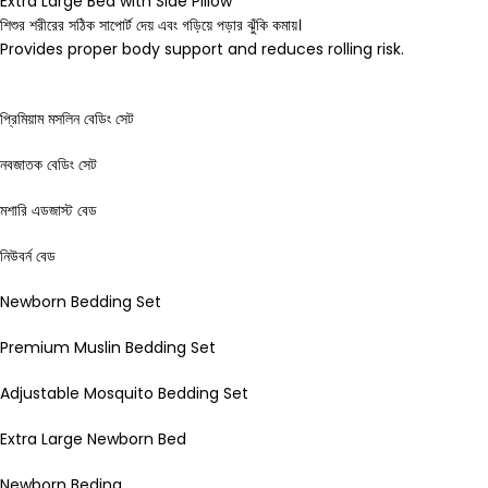
Extra Large Bed with Side Pillow
শিশুর শরীরের সঠিক সাপোর্ট দেয় এবং গড়িয়ে পড়ার ঝুঁকি কমায়।
Provides proper body support and reduces rolling risk.
প্রিমিয়াম মসলিন বেডিং সেট
নবজাতক বেডিং সেট
মশারি এডজাস্ট বেড
নিউবর্ন বেড
Newborn Bedding Set
Premium Muslin Bedding Set
Adjustable Mosquito Bedding Set
Extra Large Newborn Bed
Newborn Beding