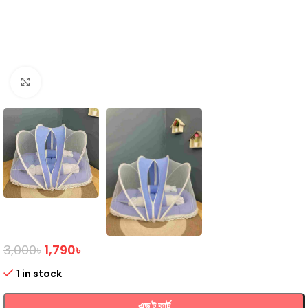
Click to enlarge
3,000
৳
1,790
৳
1 in stock
এড টু কার্ট