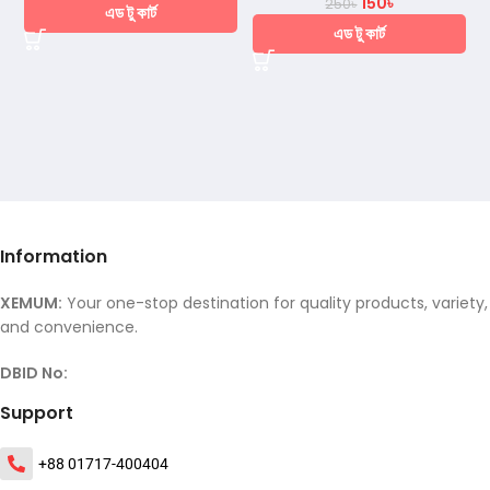
150
৳
250
৳
এড টু কার্ট
এড টু কার্ট
Information
XEMUM:
Your one-stop destination for quality products, variety,
and convenience.
DBID No:
Support
+88 01717-400404