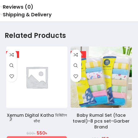
Reviews (0)
Shipping & Delivery
Related Products
-8%
-40%
Xemum Digital Katha ডিজিটাল
Baby Rumal Set (face
কাঁথা
towal)-8 pcs set-Garber
Brand
550
৳
600
৳