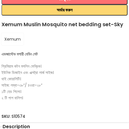
অর্ডার করুন
Xemum Muslin Mosquito net bedding set-Sky
Xemum
এডজাস্টেড মশারী বেডিং সেট
প্রিমিয়াম কটন মসলিন ফেব্রিক।
ইউনিক ডিজাইন এবং এক্সট্রা লার্জ সাইজ।
থাই কোয়ালিটি।
সাইজ: লম্বা-৩৮”/ চওরা-২৮”
১টি হেড পিলো।
২ টি পাশ বালিশ।
SKU:
S10574
Description