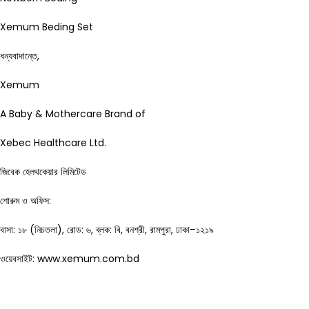
Xemum Beding Set
ধন্যবাদান্তে,
Xemum
A Baby & Mothercare Brand of
Xebec Healthcare Ltd.
জিবেক হেলথকেয়ার লিমিটেড
শোরুম ও অফিস:
বাসা: ১৮ (নিচতলা), রোড: ৬, ব্লক: বি, বনশ্রী, রামপুরা, ঢাকা–১২১৯
ওয়েবসাইট: www.xemum.com.bd