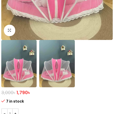
Click to enlarge
3,000
৳
1,790
৳
7 in stock