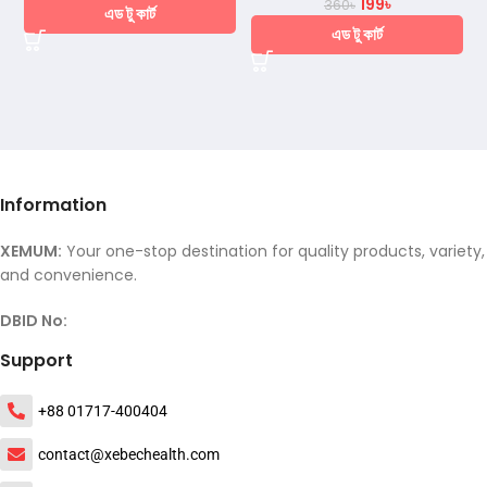
199
৳
360
৳
এড টু কার্ট
এড টু কার্ট
Information
XEMUM:
Your one-stop destination for quality products, variety,
and convenience.
DBID No:
Support
+88 01717-400404
contact@xebechealth.com