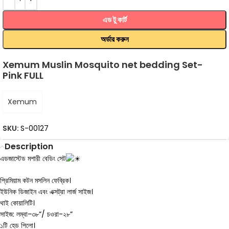
এড টু কার্ট
অর্ডার করুন
Xemum Muslin Mosquito net bedding Set-
Pink FULL
Xemum
SKU:
S-00127
Description
এডজাস্টেড মশারী বেডিং সেট
প্রিমিয়াম কটন মসলিন ফেব্রিক।
ইউনিক ডিজাইন এবং এক্সট্রা লার্জ সাইজ।
থাই কোয়ালিটি।
সাইজ: লম্বা-৩৮”/ চওরা-২৮”
১টি হেড পিলো।