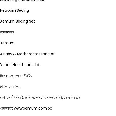
Newborn Beding
Xemum Beding Set
ধন্যবাদান্তে,
Xemum
A Baby & Mothercare Brand of
Xebec Healthcare Ltd.
জিবেক হেলথকেয়ার লিমিটেড
শোরুম ও অফিস:
বাসা: ১৮ (নিচতলা), রোড: ৬, ব্লক: বি, বনশ্রী, রামপুরা, ঢাকা–১২১৯
ওয়েবসাইট: www.xemum.com.bd