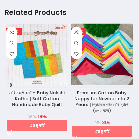
Related Products
-45%
-68%
বেবি নকশি কাথাঁ – Baby Nokshi
Premium Cotton Baby
Katha | Soft Cotton
Nappy for Newborn to 2
Handmade Baby Quilt
Years | প্রিমিয়াম কটন বেবি ন্যাপি
(০-২ বছর)
199
৳
360
৳
30
৳
95
৳
এড টু কার্ট
এড টু কার্ট