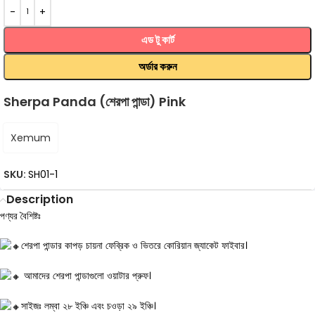
এড টু কার্ট
অর্ডার করুন
Sherpa Panda (শেরপা পান্ডা) Pink
Xemum
SKU:
SH01-1
Description
পণ্যর বৈশিষ্টঃ
শেরপা পান্ডার কাপড় চায়না ফেব্রিক ও ভিতরে কোরিয়ান জ্যাকেট ফাইবার।
আমাদের শেরপা পান্ডাগুলো ওয়াটার প্রুফ।
সাইজঃ লম্বা ২৮ ইঞ্চি এবং চওড়া ২৯ ইঞ্চি।