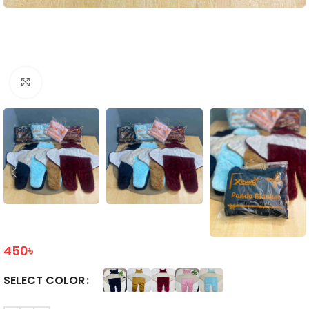
Click to enlarge
450
৳
COLOR