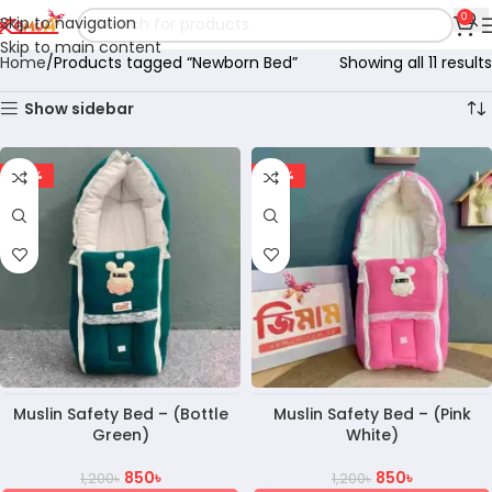
0
Skip to navigation
Skip to main content
Home
Products tagged “Newborn Bed”
Showing all 11 results
Show sidebar
-29%
-29%
Muslin Safety Bed – (Bottle
Muslin Safety Bed – (Pink
Green)
White)
850
৳
850
৳
1,200
৳
1,200
৳