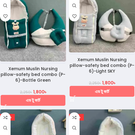
Xemum Muslin Nursing
pillow-safety bed combo (P-
Xemum Muslin Nursing
6)-Light SKY
pillow-safety bed combo (P-
6)-Bottle Green
1,800
৳
2,250
৳
এড টু কার্ট
1,800
৳
2,250
৳
এড টু কার্ট
-29%
-29%