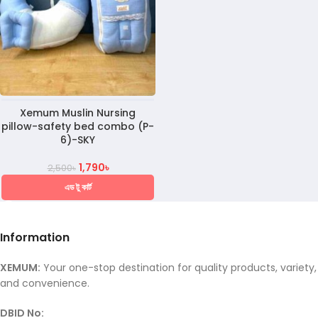
Xemum Muslin Nursing
pillow-safety bed combo (P-
6)-SKY
1,790
৳
2,500
৳
এড টু কার্ট
Information
XEMUM:
Your one-stop destination for quality products, variety,
and convenience.
DBID No: