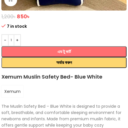
1,200
৳
850
৳
7 in stock
এড টু কার্ট
অর্ডার করুন
Xemum Muslin Safety Bed- Blue White
Xemum
The Muslin Safety Bed – Blue White is designed to provide a
soft, breathable, and comfortable sleeping environment for
newborns and infants. Made from premium muslin fabric, it
offers gentle support while keeping your baby cozy