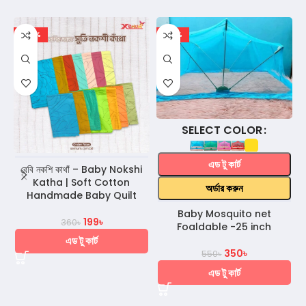
-45%
-36%
COLOR
এড টু কার্ট
বেবি নকশি কাথাঁ – Baby Nokshi
Katha | Soft Cotton
অর্ডার করুন
Handmade Baby Quilt
Baby Mosquito net
199
৳
360
৳
Foaldable -25 inch
এড টু কার্ট
350
৳
550
৳
এড টু কার্ট