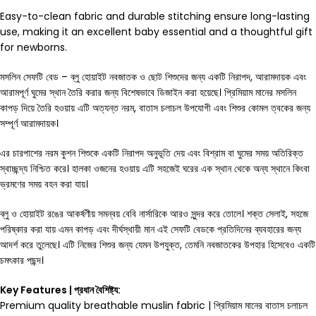
Easy-to-clean fabric and durable stitching ensure long-lasting
use, making it an excellent baby essential and a thoughtful gift
for newborns.
মসলিন সেফটি বেড – ব্লু হোয়াইট নবজাতক ও ছোট শিশুদের জন্য একটি নিরাপদ, আরামদায়ক এবং
আরামপূর্ণ ঘুমের স্থান তৈরি করার জন্য বিশেষভাবে ডিজাইন করা হয়েছে। প্রিমিয়াম মানের মসলিন
কাপড় দিয়ে তৈরি হওয়ায় এটি অত্যন্ত নরম, বাতাস চলাচল উপযোগী এবং শিশুর কোমল ত্বকের জন্য
সম্পূর্ণ আরামদায়ক।
এর চারপাশের নরম কুশন শিশুকে একটি নিরাপদ অনুভূতি দেয় এবং বিশ্রাম বা ঘুমের সময় অতিরিক্ত
স্বাচ্ছন্দ্য নিশ্চিত করে। হালকা ওজনের হওয়ায় এটি সহজেই ঘরের এক স্থান থেকে অন্য স্থানে কিংবা
ভ্রমণের সময় বহন করা যায়।
ব্লু ও হোয়াইট রঙের আকর্ষণীয় সমন্বয় বেবি নার্সারিকে আরও সুন্দর করে তোলে। শক্ত সেলাই, সহজে
পরিষ্কার করা যায় এমন কাপড় এবং দীর্ঘস্থায়ী মান এই সেফটি বেডকে প্রতিদিনের ব্যবহারের জন্য
আদর্শ করে তুলেছে। এটি নিজের শিশুর জন্য যেমন উপযুক্ত, তেমনি নবজাতকের উপহার হিসেবেও একটি
চমৎকার পছন্দ।
Key Features | প্রধান বৈশিষ্ট্য:
Premium quality breathable muslin fabric | প্রিমিয়াম মানের বাতাস চলাচল