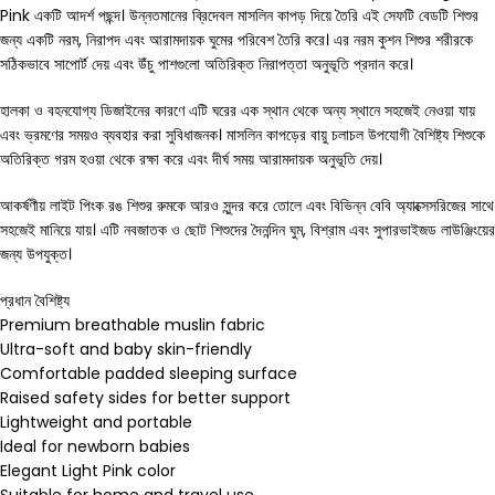
Pink একটি আদর্শ পছন্দ। উন্নতমানের ব্রিদেবল মাসলিন কাপড় দিয়ে তৈরি এই সেফটি বেডটি শিশুর
জন্য একটি নরম, নিরাপদ এবং আরামদায়ক ঘুমের পরিবেশ তৈরি করে। এর নরম কুশন শিশুর শরীরকে
সঠিকভাবে সাপোর্ট দেয় এবং উঁচু পাশগুলো অতিরিক্ত নিরাপত্তা অনুভূতি প্রদান করে।
হালকা ও বহনযোগ্য ডিজাইনের কারণে এটি ঘরের এক স্থান থেকে অন্য স্থানে সহজেই নেওয়া যায়
এবং ভ্রমণের সময়ও ব্যবহার করা সুবিধাজনক। মাসলিন কাপড়ের বায়ু চলাচল উপযোগী বৈশিষ্ট্য শিশুকে
অতিরিক্ত গরম হওয়া থেকে রক্ষা করে এবং দীর্ঘ সময় আরামদায়ক অনুভূতি দেয়।
আকর্ষণীয় লাইট পিংক রঙ শিশুর রুমকে আরও সুন্দর করে তোলে এবং বিভিন্ন বেবি অ্যাক্সেসরিজের সাথে
সহজেই মানিয়ে যায়। এটি নবজাতক ও ছোট শিশুদের দৈনন্দিন ঘুম, বিশ্রাম এবং সুপারভাইজড লাউঞ্জিংয়ের
জন্য উপযুক্ত।
প্রধান বৈশিষ্ট্য
Premium breathable muslin fabric
Ultra-soft and baby skin-friendly
Comfortable padded sleeping surface
Raised safety sides for better support
Lightweight and portable
Ideal for newborn babies
Elegant Light Pink color
Suitable for home and travel use