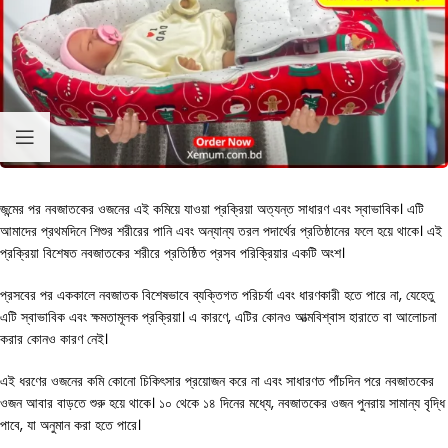
জন্মের পর নবজাতকের ওজনের এই কমিয়ে যাওয়া প্রক্রিয়া অত্যন্ত সাধারণ এবং স্বাভাবিক। এটি
আমাদের প্রথমদিনে শিশুর শরীরের পানি এবং অন্যান্য তরল পদার্থের প্রতিষ্ঠানের ফলে হয়ে থাকে। এই
প্রক্রিয়া বিশেষত নবজাতকের শরীরে প্রতিষ্ঠিত প্রসব পরিক্রিয়ার একটি অংশ।
প্রসবের পর এককালে নবজাতক বিশেষভাবে ব্যক্তিগত পরিচর্যা এবং ধারণকারী হতে পারে না, যেহেতু
এটি স্বাভাবিক এবং ক্ষমতামূলক প্রক্রিয়া। এ কারণে, এটির কোনও আত্মবিশ্বাস হারাতে বা আলোচনা
করার কোনও কারণ নেই।
এই ধরণের ওজনের কমি কোনো চিকিৎসার প্রয়োজন করে না এবং সাধারণত পাঁচদিন পরে নবজাতকের
ওজন আবার বাড়তে শুরু হয়ে থাকে। ১০ থেকে ১৪ দিনের মধ্যে, নবজাতকের ওজন পুনরায় সামান্য বৃদ্ধি
পাবে, যা অনুমান করা হতে পারে।