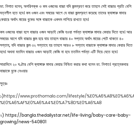
ডা. নিশাত বলেন, অপরিপক্ক ও কম ওজনের বাচ্চা যদি জন্মগ্রহণ করে তাহলে সেই বাচ্চার প্রতি বেশি
যত্নশীল হতে হবে। কম ওজন এবং সময়ের আগে যে বাচ্চা জন্মগ্রহণ করেছে তাদের ক্যাঙ্গারু মাদার
কেয়ারে অর্থাৎ মায়ের বুকের সঙ্গে বাচ্চাকে একদম লাগিয়ে রাখতে হবে।
কম ওজনের বাচ্চা হলে বাচ্চার ওজন আড়াই কেজি হওয়া পর্যন্ত ক্যাঙ্গারু মাদার কেয়ার দিতে হবে। আর
সময়ের আগে যদি বাচ্চার জন্ম হয়ে যায় তাহলে বাচ্চার ৪০ সপ্তাহ অর্থাৎ মায়ের পেটে থাকতে ৪০
সপ্তাহ, যদি বাচ্চার জন্ম ৩২ সপ্তাহে হয় তাহলে আরও ৮ সপ্তাহ বাচ্চাকে ক্যাঙ্গারু মাদার কেয়ার দিতে
হবে। অথবা যতদিন বাচ্চার ওজন আড়াই কেজি না হবে ততদিন পর্যন্ত এটি দিয়ে যেতে হবে।
সারাদিনে ২০ ঘণ্টার বেশি ক্যাঙ্গারু মাদার কেয়ার নিশ্চিত করার কথা বলেন ডা. নিশাত। প্রত্যেকবার
বাচ্চাকে বুকে নেওয়ার
সুত্রঃ
১)
https://www.prothomalo.com/lifestyle/%E0%A6%A8%E0
%E0%A6%AF%E0%A6%A4%E0%A7%8D%E0%A6%A8
২) https://bangla.thedailystar.net/life-living/baby-care-baby-
growing/news-540801