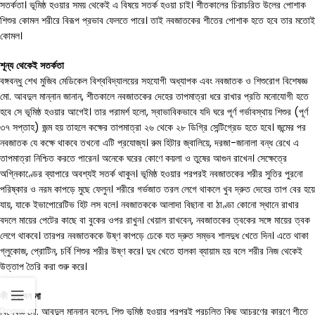
সতর্কতা। ভূমিষ্ঠ হওয়ার সময় থেকেই এ বিষয়ে সতর্ক হওয়া চাই। শীতকালের চিরাচরিত উলের পোশাক
শিশুর কোমল শরীরে বিরূপ প্রভাব ফেলতে পারে। তাই নবজাতকের শীতের পোশাক হতে হবে তার মতোই
কোমল।
শূন্য
থেকেই
সতর্কতা
বঙ্গবন্ধু শেখ মুজিব মেডিকেল বিশ্ববিদ্যালয়ের সহযোগী অধ্যাপক এবং নবজাতক ও শিশুরোগ বিশেষজ্ঞ
মো. আবদুল মান্নান জানান, শীতকালে নবজাতকের দেহের তাপমাত্রা ধরে রাখার প্রতি মনোযোগী হতে
হবে সে ভূমিষ্ঠ হওয়ার আগেই। তার পরামর্শ হলো, স্বাভাবিকভাবে যদি ঘরে পূর্ণ গর্ভাবস্থায় শিশুর (পূর্ণ
৩৭ সপ্তাহ) জন্ম হয় তাহলে কক্ষের তাপমাত্রা ২৬ থেকে ২৮ ডিগ্রি সেন্টিগ্রেড হতে হবে। জন্মের পর
নবজাতক যে কক্ষে থাকবে তখনো এটি প্রযোজ্য। রুম হিটার জ্বালিয়ে, দরজা-জানালা বন্ধ রেখে এ
তাপমাত্রা নিশ্চিত করতে পারেন। অনেকে ঘরের কোণে কয়লা ও তুষের আগুন রাখেন। সেক্ষেত্রে
অগ্নিকাণ্ডের ব্যাপারে অবশ্যই সতর্ক থাকুন। ভূমিষ্ঠ হওয়ার পরপরই নবজাতকের শরীর সুতির পুরনো
পরিষ্কার ও নরম কাপড়ে মুছে ফেলুন। শরীরে গর্ভজাত তরল লেগে থাকলে খুব দ্রুত দেহের তাপ বের হয়ে
যায়, যাকে ইভাপোরেটিভ হিট লস বলে। নবজাতককে আলাদা বিছানা বা ঠাণ্ডা কোনো স্থানে রাখার
বদলে মায়ের পেটের কাছে বা বুকের ওপর রাখুন। খেয়াল রাখবেন, নবজাতকের ত্বকের সঙ্গে মায়ের ত্বক
লেগে থাকবে। তারপর নবজাতককে উষ্ণ কাপড়ে ঢেকে যত দ্রুত সম্ভব শালদুধ খেতে দিন। এতে থাকা
গ্লুকোজ, প্রোটিন, চর্বি শিশুর শরীর উষ্ণ করে। দুধ খেতে হালকা ব্যায়াম হয় বলে শরীর নিজ থেকেই
উত্তাপ তৈরি করা শুরু করে।
কী
করবেন
না
বিশেষজ্ঞ মো. আবদুল মান্নান বলেন, শিশু ভূমিষ্ঠ হওয়ার পরপরই প্রচলিত কিছু আচরণের কারণে শীতে