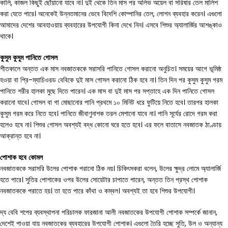
কালি, কাজল কিছুই ছোঁয়ানো যাবে না। দুই থেকে তিন মাস পর অলিভ অয়েল বা সরিষার তেল মালিশ
করা যেতে পারে। অনেকেই উন্নতমানের ভেবে বিদেশি কোম্পানির তেল, লোশন ব্যবহার করেন। এগুলো
আমাদের দেশের আবহাওয়ায় ব্যবহারের উপযোগী কিনা দেখে নিন। এসবে শিশুর অ্যালার্জির আশঙ্কাও
থাকে।
কুসুম
কুসুম
পানিতে
গোসল
শীতকালে অন্তত এক মাস নবজাতককে সরাসরি পানিতে গোসল করানো অনুচিত। সময়ের আগে ভূমিষ্ঠ
হওয়া বা প্রি-ম্যাচিওরড বেবিকে দুই মাস গোসল করানো ঠিক হবে না। তিন দিন পর কুসুম কুসুম গরম
পানিতে শরীর হালকা মুছে দিতে পারেন। এক মাস বা দুই মাস পর সপ্তাহে এক দিন পানিতে গোসল
করানো যাবে। গোসল বা গা মোছানোর পানি প্রথমে ১০ মিনিট ধরে ফুটিয়ে নিতে হবে। তারপর হালকা
কুসুম গরম করে নিতে হবে। পানিতে জীবাণুনাশক তরল মেশানো যাবে না। পানি সূর্যের রোদে গরম করা
হলেও হবে না। শিশুর গোসল অবশ্যই বদ্ধ কোনো ঘরে হতে হবে। এর ফলে বাতাসে নবজাতক ঠাণ্ডায়
আক্রান্ত হবে না।
পোশাক
হবে
কোমল
নবজাতককে সরাসরি উলের পোশাক পরানো ঠিক নয়। চিকিৎসকরা বলেন, উলের ক্ষুদ্র লোমে অ্যালার্জি
হতে পারে। সুতির পোশাকের ওপর উলের সোয়েটার চাপাতে পারেন, অন্তত তিন প্রস্থ পোশাক
নবজাতককে পরাতে হয়। তা হতে পারে কাঁথা ও কম্বল। অবশ্যই তা হবে শিশুর উপযোগী।
দ্য বেবি শপের ব্যবস্থাপনা পরিচালক ফারজানা আলী নবজাতকের উপযোগী পোশাক সম্পর্কে জানান,
দেশেই পাওয়া যায় নবজাতকের ব্যবহারের উপযোগী পোশাক। এগুলো তৈরি হচ্ছে সুতি, উল ও অন্যান্য