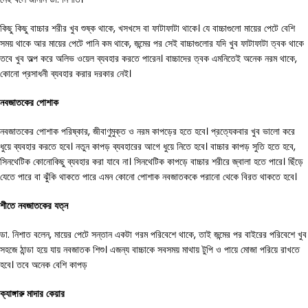
কিছু কিছু বাচ্চার শরীর খুব শুষ্ক থাকে, খসখসে বা ফাটাফাটা থাকে। যে বাচ্চাগুলো মায়ের পেটে বেশি
সময় থাকে আর মায়ের পেটে পানি কম থাকে, জন্মের পর সেই বাচ্চাগুলোর যদি খুব ফাটাফাটা ত্বক থাকে
তবে খুব অল্প করে অলিভ ওয়েল ব্যবহার করতে পারেন। বাচ্চাদের ত্বক এমনিতেই অনেক নরম থাকে,
কোনো প্রসাধনী ব্যবহার করার দরকার নেই।
নবজাতকের
পোশাক
নবজাতকের পোশাক পরিষ্কার, জীবাণুমুক্ত ও নরম কাপড়ের হতে হবে। প্রত্যেকবার খুব ভালো করে
ধুয়ে ব্যবহার করতে হবে। নতুন কাপড় ব্যবহারের আগে ধুয়ে নিতে হবে। বাচ্চার কাপড় সুতি হতে হবে,
সিনথেটিক কোনোকিছু ব্যবহার করা যাবে না। সিনথেটিক কাপড়ে বাচ্চার শরীরে জ্বালা হতে পারে। ছিঁড়ে
যেতে পারে বা ঝুঁকি থাকতে পারে এমন কোনো পোশাক নবজাতককে পরানো থেকে বিরত থাকতে হবে।
শীতে
নবজাতকের
যত্ন
ডা. নিশাত বলেন, মায়ের পেটে সন্তান একটা গরম পরিবেশে থাকে, তাই জন্মের পর বাইরের পরিবেশে খুব
সহজে ঠান্ডা হয়ে যায় নবজাতক শিশু। এজন্য বাচ্চাকে সবসময় মাথায় টুপি ও পায়ে মোজা পরিয়ে রাখতে
হবে। তবে অনেক বেশি কাপড়
ক্যাঙ্গারু
মাদার
কেয়ার