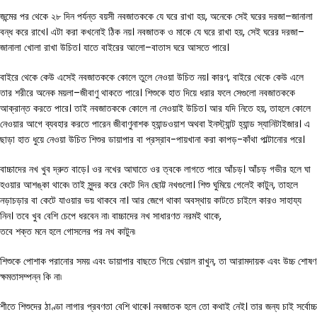
জন্মের পর থেকে ২৮ দিন পর্যন্ত বয়সী নবজাতককে যে ঘরে রাখা হয়, অনেকে সেই ঘরের দরজা–জানালা
বন্ধ করে রাখে। এটা করা কখনোই ঠিক নয়। নবজাতক ও মাকে যে ঘরে রাখা হয়, সেই ঘরের দরজা–
জানালা খোলা রাখা উচিত। যাতে বাইরের আলো–বাতাস ঘরে আসতে পারে।
বাইরে থেকে কেউ এসেই নবজাতককে কোলে তুলে নেওয়া উচিত নয়। কারণ, বাইরে থেকে কেউ এলে
তার শরীরে অনেক ময়লা–জীবাণু থাকতে পারে। শিশুকে হাত দিয়ে ধরার ফলে সেগুলো নবজাতককে
আক্রান্ত করতে পারে। তাই নবজাতককে কোলে না নেওয়াই উচিত। আর যদি নিতে হয়, তাহলে কোলে
নেওয়ার আগে ব্যবহার করতে পারেন জীবাণুনাশক হ্যান্ডওয়াশ অথবা ইনস্ট্যান্ট হ্যান্ড স্যানিটাইজার। এ
ছাড়া হাত ধুয়ে নেওয়া উচিত শিশুর ডায়াপার বা প্রস্রাব-পায়খানা করা কাপড়-কাঁথা পাল্টানোর পরে।
বাচ্চাদের নখ খুব দ্রুত বাড়ে। ওর নখের আঘাতে ওর ত্বকে লাগতে পারে আঁচড়। আঁচড় গভীর হলে ঘা
হওয়ার আশঙ্কা থাকে৷ তাই সুন্দর করে কেটে দিন ছোট্ট নখগুলো। শিশু ঘুমিয়ে গেলেই কাটুন, তাহলে
নড়াচড়ার বা কেটে যাওয়ার ভয় থাকবে না। আর জেগে থাকা অবস্থায় কাটতে চাইলে কারও সাহায্য
নিন। তবে খুব বেশি চেপে ধরবেন না৷ বাচ্চাদের নখ সাধারণত নরমই থাকে,
তবে শক্ত মনে হলে গোসলের পর নখ কাটুন৷
শিশুকে পোশাক পরানোর সময় এবং ডায়াপার বাছতে গিয়ে খেয়াল রাখুন, তা আরামদায়ক এবং উচ্চ শোষণ
ক্ষমতাসম্পন্ন কি না৷
শীতে শিশুদের ঠাণ্ডা লাগার প্রবণতা বেশি থাকে। নবজাতক হলে তো কথাই নেই। তার জন্য চাই সর্বোচ্চ