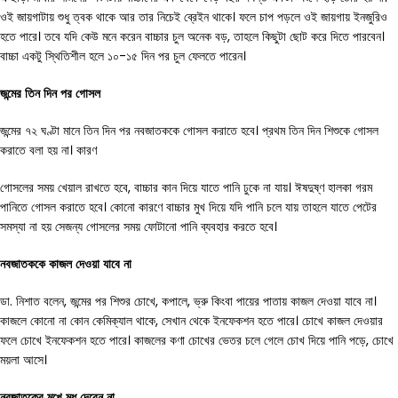
ওই জায়গাটায় শুধু ত্বক থাকে আর তার নিচেই ব্রেইন থাকে। ফলে চাপ পড়লে ওই জায়গায় ইনজুরিও
হতে পারে। তবে যদি কেউ মনে করেন বাচ্চার চুল অনেক বড়, তাহলে কিছুটা ছোট করে দিতে পারবেন।
বাচ্চা একটু স্থিতিশীল হলে ১০-১৫ দিন পর চুল ফেলতে পারেন।
জন্মের
তিন
দিন
পর
গোসল
জন্মের ৭২ ঘণ্টা মানে তিন দিন পর নবজাতককে গোসল করাতে হবে। প্রথম তিন দিন শিশুকে গোসল
করাতে বলা হয় না। কারণ
গোসলের সময় খেয়াল রাখতে হবে, বাচ্চার কান দিয়ে যাতে পানি ঢুকে না যায়। ঈষদুষ্ণ হালকা গরম
পানিতে গোসল করাতে হবে। কোনো কারণে বাচ্চার মুখ দিয়ে যদি পানি চলে যায় তাহলে যাতে পেটের
সমস্যা না হয় সেজন্য গোসলের সময় ফোটানো পানি ব্যবহার করতে হবে।
নবজাতককে
কাজল
দেওয়া
যাবে
না
ডা. নিশাত বলেন, জন্মের পর শিশুর চোখে, কপালে, ভ্রু কিংবা পায়ের পাতায় কাজল দেওয়া যাবে না।
কাজলে কোনো না কোন কেমিক্যাল থাকে, সেখান থেকে ইনফেকশন হতে পারে। চোখে কাজল দেওয়ার
ফলে চোখে ইনফেকশন হতে পারে। কাজলের কণা চোখের ভেতর চলে গেলে চোখ দিয়ে পানি পড়ে, চোখে
ময়লা আসে।
নবজাতকের
মুখে
মধু
দেবেন
না