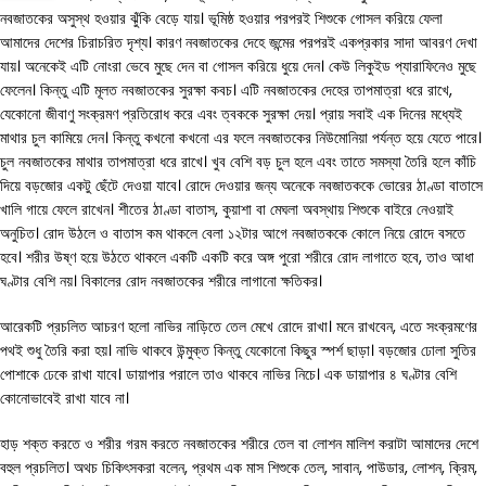
নবজাতকের অসুস্থ হওয়ার ঝুঁকি বেড়ে যায়। ভূমিষ্ঠ হওয়ার পরপরই শিশুকে গোসল করিয়ে ফেলা
আমাদের দেশের চিরাচরিত দৃশ্য। কারণ নবজাতকের দেহে জন্মের পরপরই একপ্রকার সাদা আবরণ দেখা
যায়। অনেকেই এটি নোংরা ভেবে মুছে দেন বা গোসল করিয়ে ধুয়ে দেন। কেউ লিকুইড প্যারাফিনেও মুছে
ফেলেন। কিন্তু এটি মূলত নবজাতকের সুরক্ষা কবচ। এটি নবজাতকের দেহের তাপমাত্রা ধরে রাখে,
যেকোনো জীবাণু সংক্রমণ প্রতিরোধ করে এবং ত্বককে সুরক্ষা দেয়। প্রায় সবাই এক দিনের মধ্যেই
মাথার চুল কামিয়ে দেন। কিন্তু কখনো কখনো এর ফলে নবজাতকের নিউমোনিয়া পর্যন্ত হয়ে যেতে পারে।
চুল নবজাতকের মাথার তাপমাত্রা ধরে রাখে। খুব বেশি বড় চুল হলে এবং তাতে সমস্যা তৈরি হলে কাঁচি
দিয়ে বড়জোর একটু ছেঁটে দেওয়া যাবে। রোদে দেওয়ার জন্য অনেকে নবজাতককে ভোরের ঠাণ্ডা বাতাসে
খালি গায়ে ফেলে রাখেন। শীতের ঠাণ্ডা বাতাস, কুয়াশা বা মেঘলা অবস্থায় শিশুকে বাইরে নেওয়াই
অনুচিত। রোদ উঠলে ও বাতাস কম থাকলে বেলা ১২টার আগে নবজাতককে কোলে নিয়ে রোদে বসতে
হবে। শরীর উষ্ণ হয়ে উঠতে থাকলে একটি একটি করে অঙ্গ পুরো শরীরে রোদ লাগাতে হবে, তাও আধা
ঘণ্টার বেশি নয়। বিকালের রোদ নবজাতকের শরীরে লাগানো ক্ষতিকর।
আরেকটি প্রচলিত আচরণ হলো নাভির নাড়িতে তেল মেখে রোদে রাখা। মনে রাখবেন, এতে সংক্রমণের
পথই শুধু তৈরি করা হয়। নাভি থাকবে উন্মুক্ত কিন্তু যেকোনো কিছুর স্পর্শ ছাড়া। বড়জোর ঢোলা সুতির
পোশাকে ঢেকে রাখা যাবে। ডায়াপার পরালে তাও থাকবে নাভির নিচে। এক ডায়াপার ৪ ঘণ্টার বেশি
কোনোভাবেই রাখা যাবে না।
হাড় শক্ত করতে ও শরীর গরম করতে নবজাতকের শরীরে তেল বা লোশন মালিশ করাটা আমাদের দেশে
বহুল প্রচলিত। অথচ চিকিৎসকরা বলেন, প্রথম এক মাস শিশুকে তেল, সাবান, পাউডার, লোশন, ক্রিম,