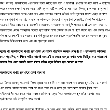
উষ্ণ কাপড়ে। নবজাতকের পোশাকের মধ্যে আছে বডি স্যুট ও রম্পার। এগুলোর মাধ্যমে জামা ও প্যান্টের
কাজ একসঙ্গে চলবে। আরও আছে বেবি স্যাক। এটি অনেকটা ছালার মতো, কিন্তু কাজ করে কম্বলের।
নবজাতককে সামনে থেকে খোলা যায় এমন পোশাক পরানো উচিত। বেবি স্যাকের সামনে চেইন লাগানো
বলে সে সুবিধা পাওয়া যায়। এছাড়া নবজাতককে হাফহাতা বা ফুলহাতা সোয়েটার, টি-শার্টও পরাচ্ছেন
অনেকে। শীতে নবজাতককে অবশ্যই হাতমোজা, পা-মোজা ও কানটুপি পরাতে হবে। তবে মনে রাখবেন,
নবজাতকের দেহের আচ্ছাদন হিসেবে সুতি ছাড়া অন্য কোনো কাপড় লাগানো উচিত নয়। এত কিছুর পরও
যদি ঠাণ্ডা লেগেই যায় নবজাতকের সর্দি মুছতে রাবারের নেজল অ্যাসপিরেটর ব্যবহার করুন এবং দ্রুত
বিশেষজ্ঞ চিকিৎসকের কাছে নেওয়ার ব্যবস্থা করুন।
জন্মের
পর
নবজাতকের
মাথার
চুল
ফেলে
দেওয়াসহ
প্রচলিত
অনেক
ধ্যানধারণা
ও
কুসংস্কার
আমাদের
দেশে
প্রচলিত
,
যা
শিশুর
ক্ষতির
কারণ
।
অনেকেই
না
জেনে
অন্যের
কথার
ওপর
ভিত্তি
করে
কাজগুলো
করেন
।
ঠিক
কোন
কাজটি
করলে
শিশুর
সঠিক
যত্ন
নিশ্চিত
হবে
বোঝেন
না
তারা
।
নবজাতকের
মাথার
চুল
চেঁছে
ফেলা
যাবে
না
ডা. নিশাত জানান, অনেকেই শিশুর জন্মের পর ছয় দিনে বা তার আগে পরে মাথার চুল চেঁছে ফেলে দেন।
এটি করার কোনো দরকার নেই। চুল মাথা ঢেকে রাখে। ফলে চুল ফেলে দিলে বাচ্চার ঠান্ডা লেগে
হাইপোথার্মিয়া হয়ে যেতে পারে। রেজার মেশিন বা ব্লেড দিয়ে নবজাতকের চুল চেঁছে ফেলার সময়
দুর্ঘটনাবশত কাট ইনজুরিও হতে পারে।
এ ছাড়া মাথার সামনের অংশটায় বাচ্চাদের এক থেকে দেড় বছর পর্যন্ত একটা অংশে হাড় তৈরি হয় না।