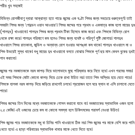
শরীর খুব সহজেই
বিভিন্ন রোগজীবাণু দ্বারা আক্রান্ত হতে পারে৷ জন্মের এক ঘণ্টা শিশুর জন্য সবচেয়ে গুরুত্বপূর্ণ। তাই
সময়টা শিশুর জন্য ‘গোল্ডেন ওয়ান আওয়ার’। শিশুর জম্মের পরে প্রথম ও একমাত্র কাজ হলো মায়ের দুধ
(শালদুধ) খাওয়ানো। শালদুধ শিশুর জন্য প্রথম টিকা হিসেবে কাজ করে। এবং শিশুকে বিভিন্ন রোগ
থেকে রক্ষা করে। শালদুধ পরিমাণে কম হলেও শিশুর জন্য যথেষ্ট ও পরিপূর্ণ পুষ্টি জোগায়। শালদুধ
খাওয়ালে শিশুর রাতকানা, জন্ডিস ও অন্যান্য রোগ হওয়ার আশঙ্কা কম থাকে। শালদুধ খাওয়ালে মা ও
শিশু উভয়েই সুস্থ থাকে। শুধু মায়ের দুধ খাওয়ানো বলতে বোঝায় শিশুকে পূর্ণ ছয় মাস কেবল বুকের দুধই
পান করানো।
জন্মের পর নবজাতককে নরম কাপড় দিয়ে ভালোভাবে মুছে পরিষ্কার করে নিতে হবে। এখন গরমের সময়।
এই সময় শিশুকে মোটা কোনো কাপড় দিয়ে ঢেকে রাখা উচিত নয়। তাতে শিশু অস্থির হয়ে যেতে পারে।
শিশুকে হালকা নরম কাপড় দিয়ে জড়িয়ে রাখলেই চলবে। প্রয়োজন হলে ঘরে ফ্যান বা এসি চালানো যেতে
পারে।
শিশুর জম্মের তিন দিনের মধ্যে নবজাতককে গোসল করানো যাবে না। নবজাতকের স্বাভাবিক ওজন হলো
২.৫ কেজি। এই ওজনের চেয়ে কম বা কোনো সমস্যা হলে চিকিৎসকের পরামর্শ নেওয়া উচিত।
শিশু জন্মের পরে নবজাতককে মধু বা চিনির পানি খাওয়ানো ঠিক নয়। শিশু জন্মের পর মাকে বেশি করে পানি
খেতে হবে। এ ছাড়া পরিবারের স্বাভাবিক খাবার মাকে খেতে দিতে হবে।