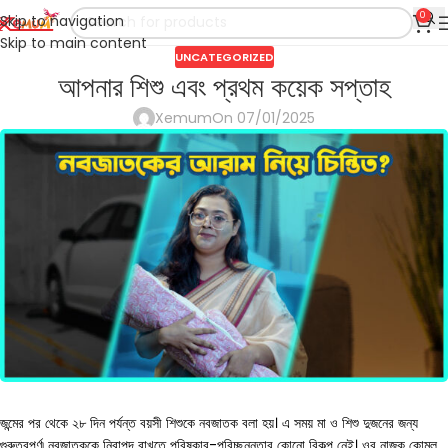
0
Skip to navigation
Skip to main content
UNCATEGORIZED
আপনার শিশু এবং প্রথম কয়েক সপ্তাহ
Xemum
On 07/01/2025
জন্মের পর থেকে ২৮ দিন পর্যন্ত বয়সী শিশুকে নবজাতক বলা হয়। এ সময় মা ও শিশু দুজনের জন্য
গুরুত্বপূর্ণ৷ নবজাতককে নিরাপদ রাখতে পরিষ্কার-পরিচ্ছন্নতার কোনো বিকল্প নেই। ওর নাজুক কোমল