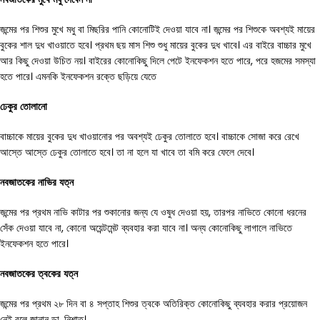
জন্মের পর শিশুর মুখে মধু বা মিছরির পানি কোনোটিই দেওয়া যাবে না। জন্মের পর শিশুকে অবশ্যই মায়ের
বুকের শাল দুধ খাওয়াতে হবে। প্রথম ছয় মাস শিশু শুধু মায়ের বুকের দুধ খাবে। এর বাইরে বাচ্চার মুখে
আর কিছু দেওয়া উচিত নয়। বাইরের কোনোকিছু দিলে পেটে ইনফেকশন হতে পারে, পরে হজমের সমস্যা
হতে পারে। এমনকি ইনফেকশন রক্তে ছড়িয়ে যেতে
ঢেকুর
তোলানো
বাচ্চাকে মায়ের বুকের দুধ খাওয়ানোর পর অবশ্যই ঢেকুর তোলাতে হবে। বাচ্চাকে সোজা করে রেখে
আস্তে আস্তে ঢেকুর তোলাতে হবে। তা না হলে যা খাবে তা বমি করে ফেলে দেবে।
নবজাতকের
নাভির
যত্ন
জন্মের পর প্রথম নাভি কাটার পর শুকানোর জন্য যে ওষুধ দেওয়া হয়, তারপর নাভিতে কোনো ধরনের
সেঁক দেওয়া যাবে না, কোনো অয়েন্টমেন্ট ব্যবহার করা যাবে না। অন্য কোনোকিছু লাগালে নাভিতে
ইনফেকশন হতে পারে।
নবজাতকের
ত্বকের
যত্ন
জন্মের পর প্রথম ২৮ দিন বা ৪ সপ্তাহ শিশুর ত্বকে অতিরিক্ত কোনোকিছু ব্যবহার করার প্রয়োজন
নেই বলে জানান ডা. নিশাত।