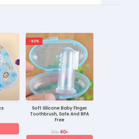
-60%
-20%
SOLD OUT
cs
Soft Silicone Baby Finger
Minitree Baby Fe
Toothbrush, Safe And BPA
60 m
Free
1
200
৳
60
৳
150
৳
এড টু কার্