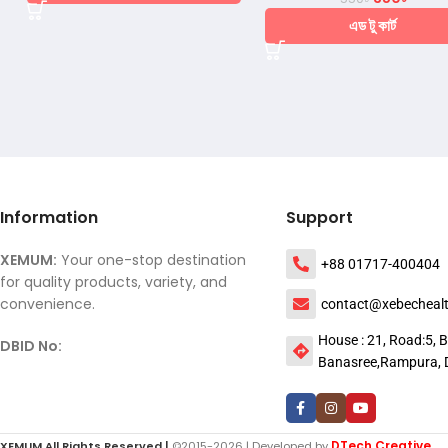
এড টু কার্ট
Information
Support
XEMUM:
Your one-stop destination
+88 01717-400404
for quality products, variety, and
convenience.
contact@xebecheal
House : 21, Road:5, B
DBID No:
Banasree,Rampura, 
DTech Creative
XEMUM All Rights Reserved |
©2015-2026 | Developed by
.