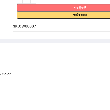
এড টু কার্ট
অর্ডার করুন
SKU:
W00607
 Color