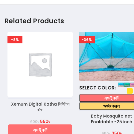
Related Products
-8%
-36%
COLOR
এড টু কার্ট
Xemum Digital Katha ডিজিটাল
অর্ডার করুন
কাঁথা
Baby Mosquito net
550
৳
Foaldable -25 inch
600
৳
এড টু কার্ট
350
৳
550
৳