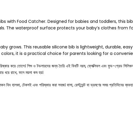
ibs with Food Catcher. Designed for babies and toddlers, this bib
s. The waterproof surface protects your baby’s clothes from fo
by grows. This reusable silicone bib is lightweight, durable, ea
colors, it is a practical choice for parents looking for a conveni
তোলে। শিশু ও টডলারদের জন্য তৈরি এই বিবটি নরম, ফ্লেক্সিবল এবং ফুড-গ্রেড সিলিকন উপাদ
বার ধরে রাখে, ফলে ময়লা কম হয়।
লিকন বিব হালকা, টেকসই এবং পরিষ্কার করা সহজ। বাসা, রেস্টুরেন্ট বা ভ্রমণের সময় প্রতিদিনের ব্যবহ