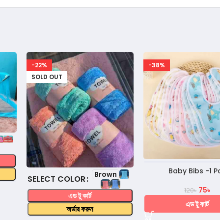
-22%
-38%
SOLD OUT
Baby Bibs -1 P
Brown
COLOR
75
৳
120
৳
এড টু কার্ট
এড টু কার্ট
অর্ডার করুন