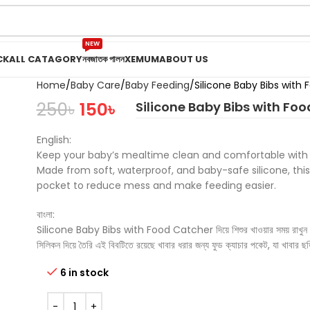
NEW
CK
ALL CATAGORY
নবজাতক পালন
XEMUM
ABOUT US
Home
Baby Care
Baby Feeding
Silicone Baby Bibs wit
250
৳
150
৳
Silicone Baby Bibs with Fo
English:
Keep your baby’s mealtime clean and comfortable with S
Made from soft, waterproof, and baby-safe silicone, this
pocket to reduce mess and make feeding easier.
বাংলা:
Silicone Baby Bibs with Food Catcher দিয়ে শিশুর খাওয়ার সময় রাখুন পরিষ
সিলিকন দিয়ে তৈরি এই বিবটিতে রয়েছে খাবার ধরার জন্য ফুড ক্যাচার পকেট, যা খাবার
6 in stock