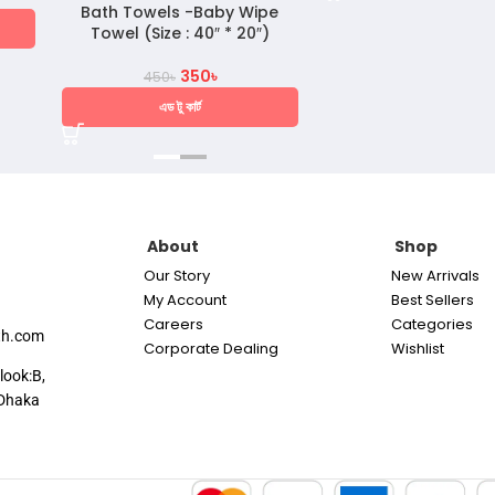
Bath Towels -Baby Wipe
Towel (Size : 40″ * 20″)
350
৳
450
৳
এড টু কার্ট
About
Shop
Our Story
New Arrivals
My Account
Best Sellers
Careers
Categories
th.com
Corporate Dealing
Wishlist
look:B,
Dhaka