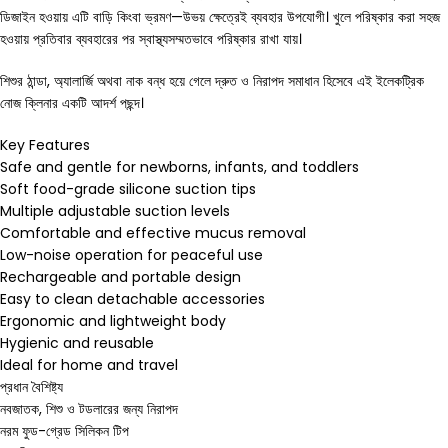
ডিজাইন হওয়ায় এটি বাড়ি কিংবা ভ্রমণ—উভয় ক্ষেত্রেই ব্যবহার উপযোগী। খুলে পরিষ্কার করা সহজ
হওয়ায় প্রতিবার ব্যবহারের পর স্বাস্থ্যসম্মতভাবে পরিষ্কার রাখা যায়।
শিশুর ঠান্ডা, অ্যালার্জি অথবা নাক বন্ধ হয়ে গেলে দ্রুত ও নিরাপদ সমাধান হিসেবে এই ইলেকট্রিক
নোজ ক্লিনার একটি আদর্শ পছন্দ।
Key Features
Safe and gentle for newborns, infants, and toddlers
Soft food-grade silicone suction tips
Multiple adjustable suction levels
Comfortable and effective mucus removal
Low-noise operation for peaceful use
Rechargeable and portable design
Easy to clean detachable accessories
Ergonomic and lightweight body
Hygienic and reusable
Ideal for home and travel
প্রধান বৈশিষ্ট্য
নবজাতক, শিশু ও টডলারের জন্য নিরাপদ
নরম ফুড-গ্রেড সিলিকন টিপ