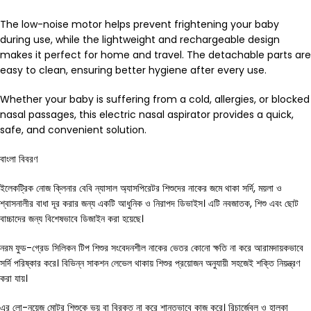
The low-noise motor helps prevent frightening your baby
during use, while the lightweight and rechargeable design
makes it perfect for home and travel. The detachable parts are
easy to clean, ensuring better hygiene after every use.
Whether your baby is suffering from a cold, allergies, or blocked
nasal passages, this electric nasal aspirator provides a quick,
safe, and convenient solution.
বাংলা বিবরণ
ইলেকট্রিক নোজ ক্লিনার বেবি ন্যাসাল অ্যাসপিরেটর শিশুদের নাকের জমে থাকা সর্দি, ময়লা ও
শ্বাসনালীর বাধা দূর করার জন্য একটি আধুনিক ও নিরাপদ ডিভাইস। এটি নবজাতক, শিশু এবং ছোট
বাচ্চাদের জন্য বিশেষভাবে ডিজাইন করা হয়েছে।
নরম ফুড-গ্রেড সিলিকন টিপ শিশুর সংবেদনশীল নাকের ভেতর কোনো ক্ষতি না করে আরামদায়কভাবে
সর্দি পরিষ্কার করে। বিভিন্ন সাকশন লেভেল থাকায় শিশুর প্রয়োজন অনুযায়ী সহজেই শক্তি নিয়ন্ত্রণ
করা যায়।
এর লো-নয়েজ মোটর শিশুকে ভয় বা বিরক্ত না করে শান্তভাবে কাজ করে। রিচার্জেবল ও হালকা