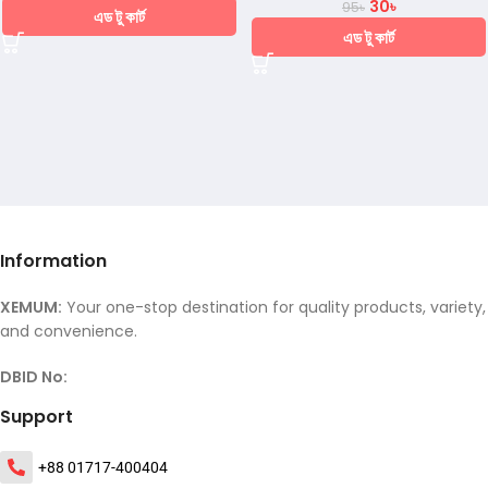
30
৳
95
৳
এড টু কার্ট
এড টু কার্ট
Information
XEMUM:
Your one-stop destination for quality products, variety,
and convenience.
DBID No:
Support
+88 01717-400404