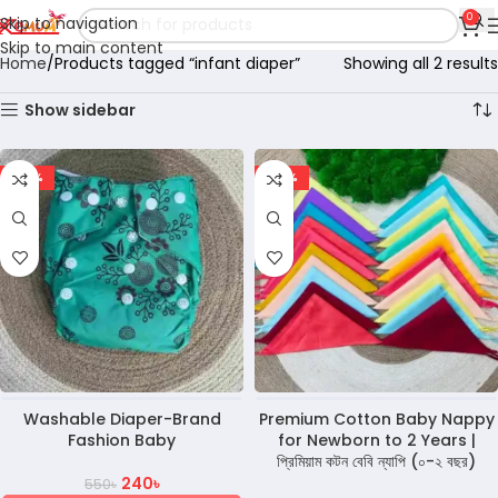
0
Skip to navigation
Skip to main content
Home
Products tagged “infant diaper”
Showing all 2 results
Show sidebar
-56%
-68%
Washable Diaper-Brand
Premium Cotton Baby Nappy
Fashion Baby
for Newborn to 2 Years |
প্রিমিয়াম কটন বেবি ন্যাপি (০-২ বছর)
240
৳
550
৳