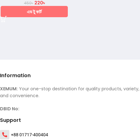
220
৳
450
৳
এড টু কার্ট
Information
XEMUM:
Your one-stop destination for quality products, variety,
and convenience.
DBID No:
Support
+88 01717-400404