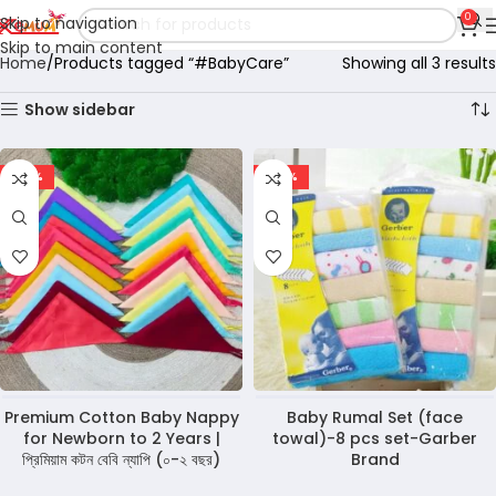
0
Skip to navigation
Skip to main content
Home
Products tagged “#BabyCare”
Showing all 3 results
Show sidebar
-68%
-40%
Premium Cotton Baby Nappy
Baby Rumal Set (face
for Newborn to 2 Years |
towal)-8 pcs set-Garber
প্রিমিয়াম কটন বেবি ন্যাপি (০-২ বছর)
Brand