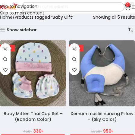
0
Skip to navigation
Skip to main content
Home
Products tagged “Baby Gift”
Showing all 5 results
Show sidebar
-27%
-30%
Baby Mitten Thai Cap Set –
Xemum muslin nursing Pillow
(Random Color)
– (Sky Color)
330
৳
950
৳
450
৳
1,350
৳