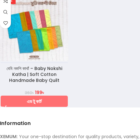
-45%
বেবি নকশি কাথাঁ – Baby Nokshi
Katha | Soft Cotton
Handmade Baby Quilt
199
৳
360
৳
এড টু কার্ট
Information
XEMUM:
Your one-stop destination for quality products, variety,