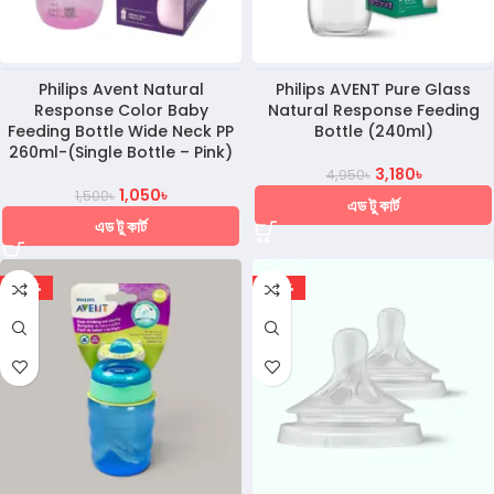
Philips Avent Natural
Philips AVENT Pure Glass
Response Color Baby
Natural Response Feeding
Feeding Bottle Wide Neck PP
Bottle (240ml)
260ml-(Single Bottle – Pink)
3,180
৳
4,950
৳
1,050
৳
1,500
৳
এড টু কার্ট
এড টু কার্ট
-32%
-37%