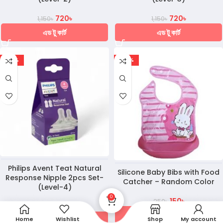
720
৳
720
৳
1,150
৳
1,150
৳
এড টু কার্ট
এড টু কার্ট
-37%
-40%
Philips Avent Teat Natural
Silicone Baby Bibs with Food
Response Nipple 2pcs Set-
Catcher – Random Color
(Level-4)
0
150
৳
250
৳
720
৳
1,150
৳
এড টু কার্ট
Home
Wishlist
Shop
My account
এড টু কার্ট