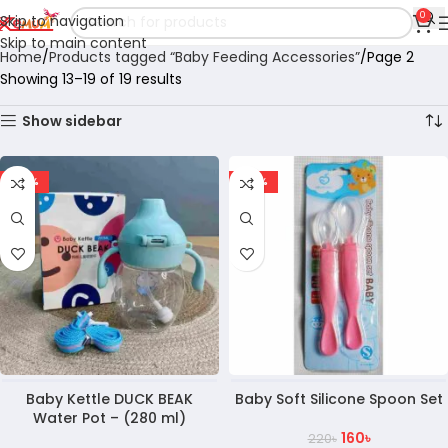
0
Skip to navigation
Skip to main content
Home
Products tagged “Baby Feeding Accessories”
Page 2
Showing 13–19 of 19 results
Show sidebar
-22%
-27%
Baby Kettle DUCK BEAK
Baby Soft Silicone Spoon Set
Water Pot – (280 ml)
160
৳
220
৳