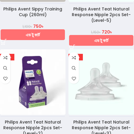
Philips Avent Sippy Training
Philips Avent Teat Natural
Cup (260ml)
Response Nipple 2pcs Set-
(Level-5)
750
৳
1,100
৳
720
৳
1,150
৳
এড টু কার্ট
এড টু কার্ট
-37%
-37%
Philips Avent Teat Natural
Philips Avent Teat Natural
Response Nipple 2pcs Set-
Response Nipple 2pcs Set-
(Level-2)
(Level-3)