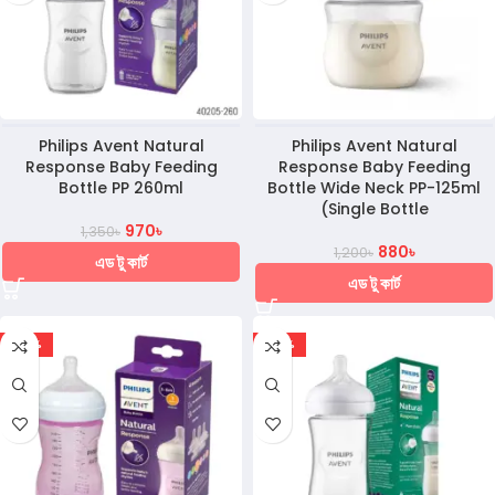
Philips Avent Natural
Philips Avent Natural
Response Baby Feeding
Response Baby Feeding
Bottle PP 260ml
Bottle Wide Neck PP-125ml
(Single Bottle
970
৳
1,350
৳
880
৳
1,200
৳
এড টু কার্ট
এড টু কার্ট
-30%
-36%