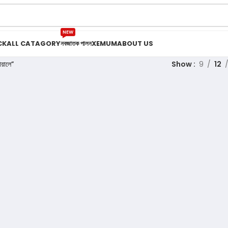
NEW
CK
ALL CATAGORY
নবজাতক পালন
XEMUM
ABOUT US
়ালে”
Show
9
12