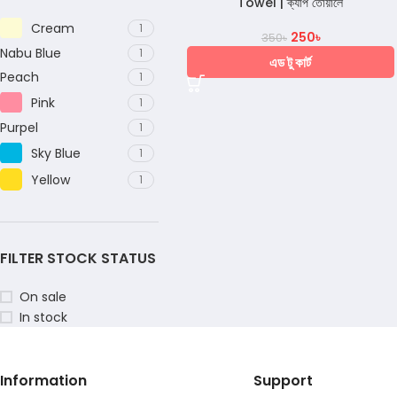
Towel | ক্যাপ তোয়ালে
Cream
1
250
৳
350
৳
Nabu Blue
1
এড টু কার্ট
Peach
1
Pink
1
Purpel
1
Sky Blue
1
Yellow
1
FILTER STOCK STATUS
On sale
In stock
Information
Support