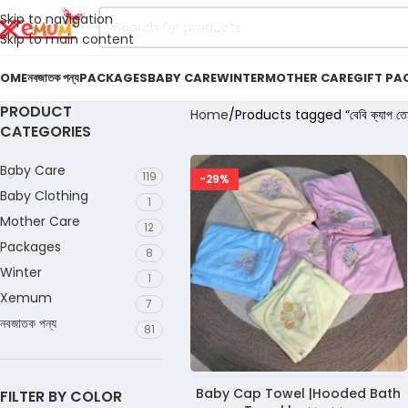
Skip to navigation
Skip to main content
OME
নবজাতক পন্য
PACKAGES
BABY CARE
WINTER
MOTHER CARE
GIFT PA
PRODUCT
Home
Products tagged “বেবি ক্যাপ তোয
CATEGORIES
Baby Care
119
-29%
Baby Clothing
1
Mother Care
12
Packages
8
Winter
1
Xemum
7
নবজাতক পন্য
81
Baby Cap Towel |Hooded Bath
FILTER BY COLOR