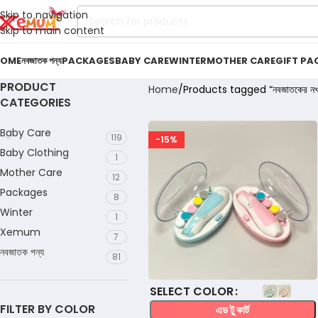
Skip to navigation
Skip to main content
OME
নবজাতক পন্য
PACKAGES
BABY CARE
WINTER
MOTHER CARE
GIFT PA
PRODUCT
Home
Products tagged “নবজাতকের নখ 
CATEGORIES
Baby Care
119
-15%
Baby Clothing
1
Mother Care
12
Packages
8
Winter
1
Xemum
7
নবজাতক পন্য
81
COLOR
FILTER BY COLOR
এড টু কার্ট