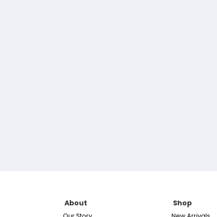
About
Shop
Our Story
New Arrivals