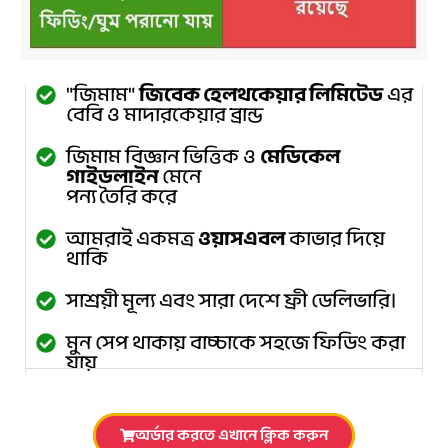
"জিমাম"
জিবেক হেলথকেয়ার লিমিটেড
এর
বেবি ও মাদারকেয়ার ব্রান্ড
জিমাম বিজ্ঞান ভিত্তিক ও
মেডিকেল
গাইডলাইন
মেনে
পন্য তৈরি করে
আমরাই একমত্র
ওয়াসএবল
কাভার দিয়ে
থাকি
সাশ্রয়ী মূল্য এবং সারা দেশে ফ্রী ডেলিভারি।
মুন সেপ থাকায় বাচ্চাকে সহজে ফিডিং করা
যায়
অর্ডার করতে এখানে ক্লিক করুন